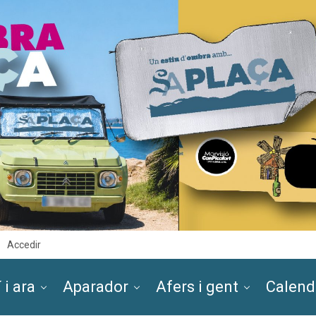
Accedir
 i ara
Aparador
Afers i gent
Calend