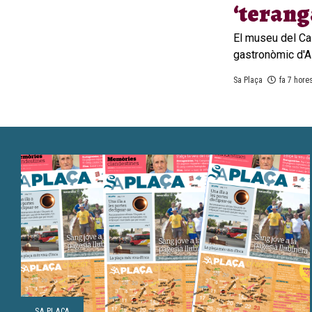
‘teranga
El museu del Cal
gastronòmic d'Ai
Sa Plaça
fa 7 hore
SA PLAÇA