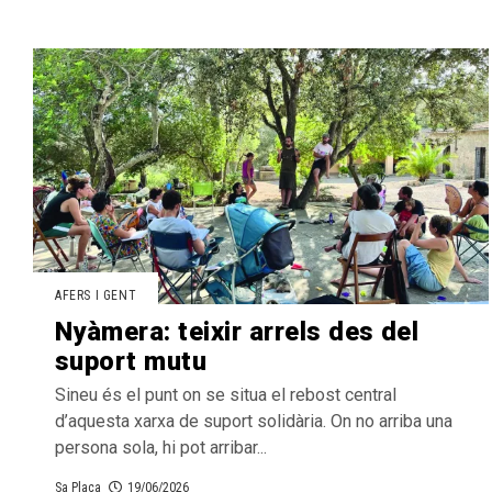
AFERS I GENT
Nyàmera: teixir arrels des del
suport mutu
Sineu és el punt on se situa el rebost central
d’aquesta xarxa de suport solidària. On no arriba una
persona sola, hi pot arribar...
Sa Plaça
19/06/2026