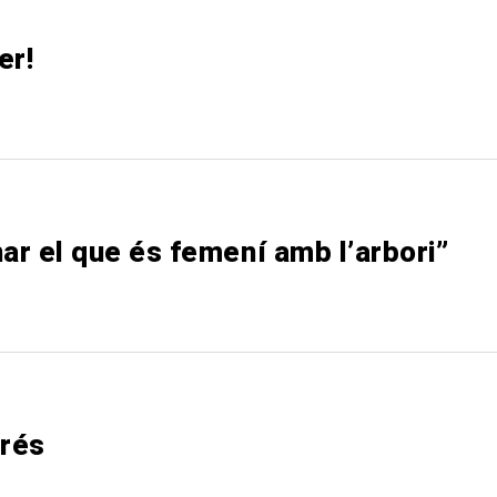
er!
nar el que és femení amb l’arbori”
prés