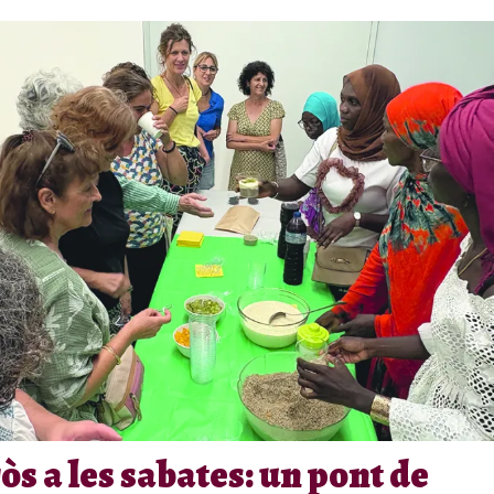
òs a les sabates: un pont de