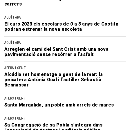
carrers
AQUÍ I ARA
El curs 2023 els escolars de 0 a 3 anys de Costitx
podran estrenar la nova escoleta
AQUÍ I ARA
Arreglen el camí del Sant Crist amb una nova
pavimentació sense recórrer a l’asfalt
AFERS I GENT
Alcúdia ret homenatge a gent de la mar: la
peixatera Antònia Gual i l’astiller Sebastià
Bennàssar
AFERS I GENT
Santa Margalida, un poble amb arrels de marès
AFERS I GENT
Sa Congregació de sa Pobla s’integra dins