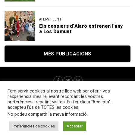
AFERS I GENT
Els cossiers d’Alaró estrenen l’any
a Los Damunt
MÉS PUBLICACIONS
Fem servir cookies al nostre lloc web per oferir-vos
l’experiència més rellevant recordant les vostres
preferències i repetint visites. En fer clic a "Accepta",
accepteu l'ús de TOTES les cookies.
No podeu compartir la meva informació
.
Qui som?
Webs d’interès
Contacte
Política de cookies
Accedir
Preferències de cookies
Acceptar
Tots els drets reservats © 2025 Sa Plaça