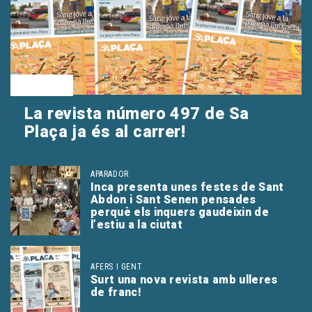
SA PLAÇA
La revista número 497 de Sa
Plaça ja és al carrer!
APARADOR
Inca presenta unes festes de Sant
Abdon i Sant Senen pensades
perquè els inquers gaudeixin de
l’estiu a la ciutat
AFERS I GENT
Surt una nova revista amb ulleres
de franc!