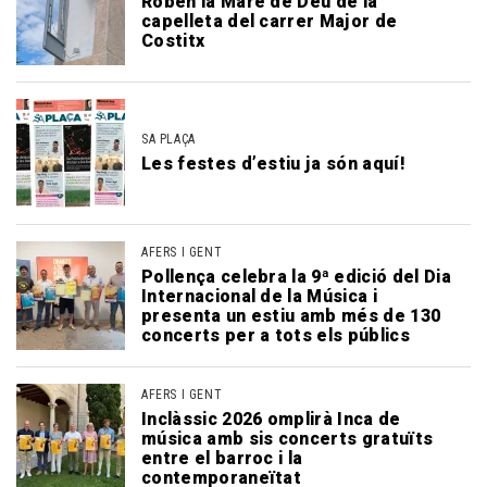
Roben la Mare de Déu de la
capelleta del carrer Major de
Costitx
SA PLAÇA
Les festes d’estiu ja són aquí!
AFERS I GENT
Pollença celebra la 9ª edició del Dia
Internacional de la Música i
presenta un estiu amb més de 130
concerts per a tots els públics
AFERS I GENT
Inclàssic 2026 omplirà Inca de
música amb sis concerts gratuïts
entre el barroc i la
contemporaneïtat