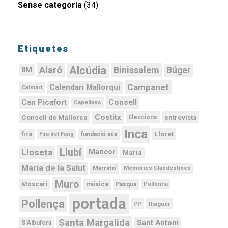
Sense categoria
(34)
Etiquetes
Alcúdia
Alaró
Binissalem
Búger
8M
Campanet
Calendari Mallorquí
Caimari
Can Picafort
Consell
Capellans
Costitx
Consell de Mallorca
entrevista
Eleccions
Inca
Lloret
fira
Fira del Fang
fundació aca
Llubí
Lloseta
Mancor
Maria
Maria de la Salut
Memòries Clandestines
Marratxí
Muro
Moscari
música
Pasqua
Pollentia
portada
Pollença
PP
Raiguer
Santa Margalida
Sant Antoni
S'Albufera