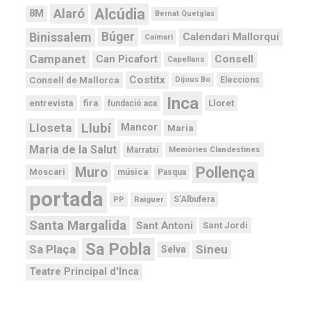
Alcúdia
Alaró
8M
Bernat Quetglas
Binissalem
Búger
Calendari Mallorquí
Caimari
Campanet
Can Picafort
Consell
Capellans
Costitx
Consell de Mallorca
Dijous Bo
Eleccions
Inca
Lloret
fira
entrevista
fundació aca
Llubí
Lloseta
Mancor
Maria
Maria de la Salut
Memòries Clandestines
Marratxí
Pollença
Muro
Moscari
música
Pasqua
portada
PP
Raiguer
S'Albufera
Santa Margalida
Sant Antoni
Sant Jordi
Sa Pobla
Sa Plaça
Sineu
Selva
Teatre Principal d'Inca