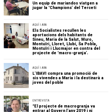
Un equip de mariandos viatgen a
jugar la ‘Champions’ del Terceti
AQUÍ I ARA
Els Socialistes recullen les
aportacions dels habitants de
Sineu, Maria de la Salut, Muro,
Montuïri, Lloret, Llubí, Sa Pobla,
Montuïri i Llucmajor en contra del
projecte de ‘macro-granja’.
AQUÍ I ARA
L’IBAVI compra una promoció de
sis vivendes a Maria i la destinarà a
joves del poble
ENTREVISTA
“El projecte de macrogranja va
entrar al Govern l’any 2019 i ni