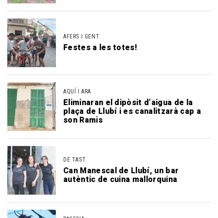
AFERS I GENT
Festes a les totes!
AQUÍ I ARA
Eliminaran el dipòsit d’aigua de la
plaça de Llubí i es canalitzarà cap a
son Ramis
DE TAST
Can Manescal de Llubí, un bar
autèntic de cuina mallorquina