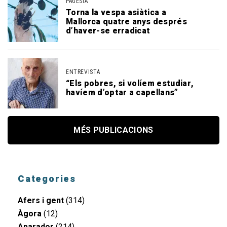
PAGESIA
Torna la vespa asiàtica a
Mallorca quatre anys després
d’haver-se erradicat
ENTREVISTA
“Els pobres, si volíem estudiar,
havíem d’optar a capellans”
MÉS PUBLICACIONS
Categories
Afers i gent
(314)
Àgora
(12)
Aparador
(214)