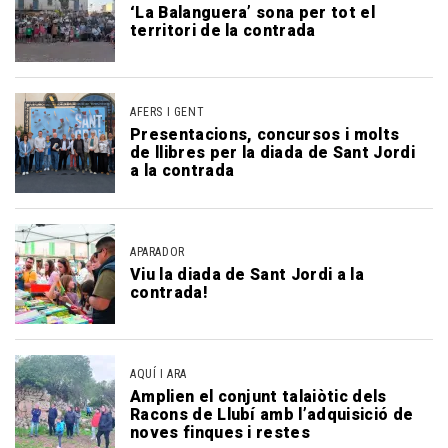
‘La Balanguera’ sona per tot el
territori de la contrada
AFERS I GENT
Presentacions, concursos i molts
de llibres per la diada de Sant Jordi
a la contrada
APARADOR
Viu la diada de Sant Jordi a la
contrada!
AQUÍ I ARA
Amplien el conjunt talaiòtic dels
Racons de Llubí amb l’adquisició de
noves finques i restes