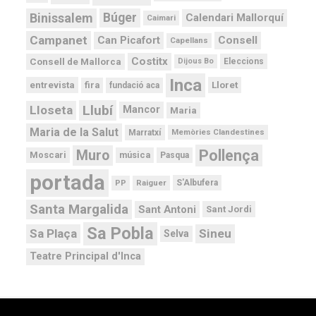
Binissalem
Búger
Calendari Mallorquí
Caimari
Campanet
Can Picafort
Consell
Capellans
Costitx
Consell de Mallorca
Dijous Bo
Eleccions
Inca
Lloret
fira
entrevista
fundació aca
Llubí
Lloseta
Mancor
Maria
Maria de la Salut
Memòries Clandestines
Marratxí
Pollença
Muro
Moscari
música
Pasqua
portada
PP
Raiguer
S'Albufera
Santa Margalida
Sant Antoni
Sant Jordi
Sa Pobla
Sa Plaça
Sineu
Selva
Teatre Principal d'Inca