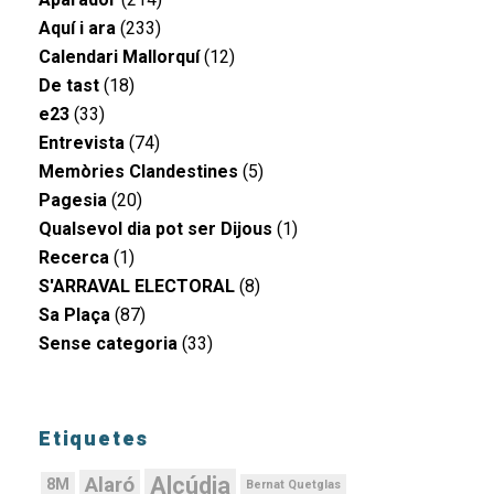
Aquí i ara
(233)
Calendari Mallorquí
(12)
De tast
(18)
e23
(33)
Entrevista
(74)
Memòries Clandestines
(5)
Pagesia
(20)
Qualsevol dia pot ser Dijous
(1)
Recerca
(1)
S'ARRAVAL ELECTORAL
(8)
Sa Plaça
(87)
Sense categoria
(33)
Etiquetes
Alcúdia
Alaró
8M
Bernat Quetglas