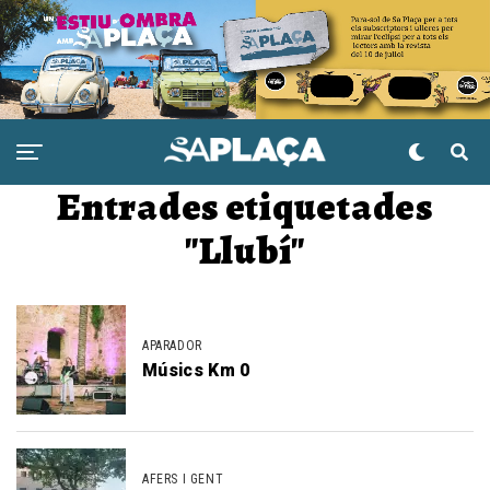
Entrades etiquetades
"Llubí"
APARADOR
Músics Km 0
AFERS I GENT