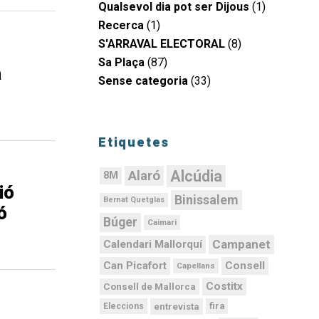
Qualsevol dia pot ser Dijous
(1)
Recerca
(1)
S'ARRAVAL ELECTORAL
(8)
Sa Plaça
(87)
a
Sense categoria
(33)
Etiquetes
Alcúdia
Alaró
8M
ió
Binissalem
Bernat Quetglas
ó
Búger
Caimari
Campanet
Calendari Mallorquí
Can Picafort
Consell
Capellans
Costitx
Consell de Mallorca
fira
entrevista
Eleccions