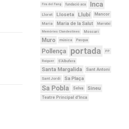
Inca
Fira del Fang
fundació aca
Llubí
Lloseta
Mancor
Lloret
Maria de la Salut
Maria
Marratxí
Moscari
Memòries Clandestines
Muro
música
Pasqua
portada
Pollença
PP
Raiguer
S'Albufera
Santa Margalida
Sant Antoni
Sa Plaça
Sant Jordi
Sa Pobla
Sineu
Selva
Teatre Principal d'Inca