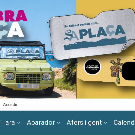
Accedir
 i ara
Aparador
Afers i gent
Calend