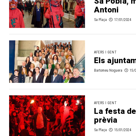
Sa Pobla, m
Antoni
Sa Plaça
17/01/2024
AFERS I GENT
Els ajunta
Bartomeu Noguera
15/
AFERS I GENT
La festa d
prèvia
Sa Plaça
15/01/2024