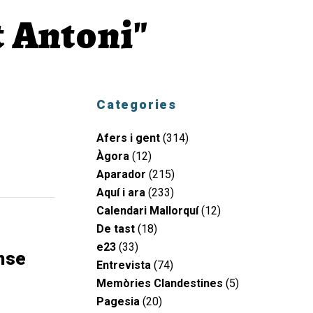
t Antoni"
Categories
Afers i gent
(314)
Àgora
(12)
Aparador
(215)
Aquí i ara
(233)
Calendari Mallorquí
(12)
De tast
(18)
e23
(33)
ense
Entrevista
(74)
Memòries Clandestines
(5)
Pagesia
(20)