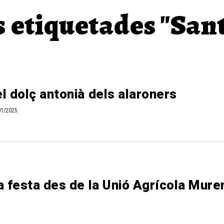
 etiquetades "San
l dolç antonià dels alaroners
01/2025
a festa des de la Unió Agrícola Mur