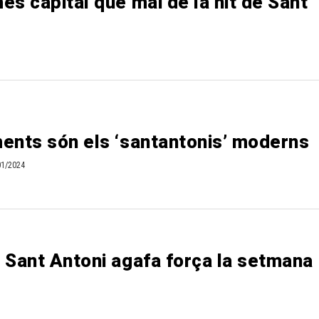
és capital que mai de la nit de Sant
ments són els ‘santantonis’ moderns
01/2024
e Sant Antoni agafa força la setmana