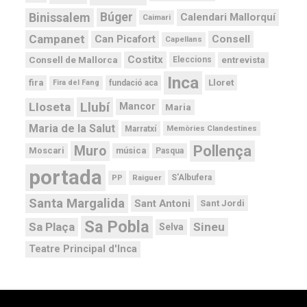
Binissalem
Búger
Calendari Mallorquí
Caimari
Campanet
Can Picafort
Consell
Capellans
Costitx
Consell de Mallorca
entrevista
Eleccions
Inca
Lloret
fira
Fira del Fang
fundació aca
Llubí
Lloseta
Mancor
Maria
Maria de la Salut
Memòries Clandestines
Marratxí
Pollença
Muro
Moscari
música
Pasqua
portada
PP
Raiguer
S'Albufera
Santa Margalida
Sant Antoni
Sant Jordi
Sa Pobla
Sa Plaça
Sineu
Selva
Teatre Principal d'Inca