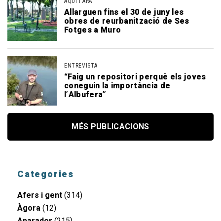
AQUÍ I ARA
Allarguen fins el 30 de juny les
obres de reurbanització de Ses
Fotges a Muro
ENTREVISTA
“Faig un repositori perquè els joves
coneguin la importància de
l’Albufera”
MÉS PUBLICACIONS
Categories
Afers i gent
(314)
Àgora
(12)
Aparador
(215)