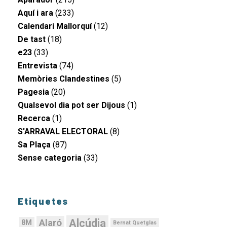
Aquí i ara
(233)
Calendari Mallorquí
(12)
De tast
(18)
e23
(33)
Entrevista
(74)
Memòries Clandestines
(5)
Pagesia
(20)
Qualsevol dia pot ser Dijous
(1)
Recerca
(1)
S'ARRAVAL ELECTORAL
(8)
Sa Plaça
(87)
Sense categoria
(33)
Etiquetes
Alcúdia
Alaró
8M
Bernat Quetglas