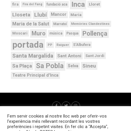
Inca
Lloret
fira
Fira del Fang
fundació aca
Llubí
Lloseta
Mancor
Maria
Maria de la Salut
Memòries Clandestines
Marratxí
Pollença
Muro
Moscari
música
Pasqua
portada
PP
Raiguer
S'Albufera
Santa Margalida
Sant Antoni
Sant Jordi
Sa Pobla
Sa Plaça
Sineu
Selva
Teatre Principal d'Inca
Fem servir cookies al nostre lloc web per oferir-vos
l’experiència més rellevant recordant les vostres
preferències i repetint visites. En fer clic a "Accepta",