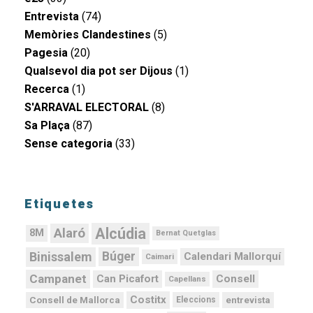
Entrevista
(74)
Memòries Clandestines
(5)
Pagesia
(20)
Qualsevol dia pot ser Dijous
(1)
Recerca
(1)
S'ARRAVAL ELECTORAL
(8)
Sa Plaça
(87)
Sense categoria
(33)
Etiquetes
Alcúdia
Alaró
8M
Bernat Quetglas
Binissalem
Búger
Calendari Mallorquí
Caimari
Campanet
Can Picafort
Consell
Capellans
Costitx
Consell de Mallorca
entrevista
Eleccions