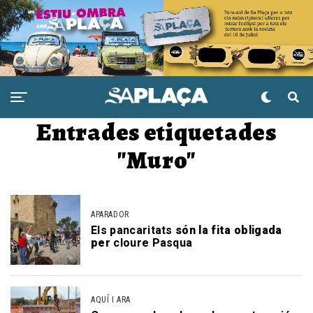
Entrades etiquetades
"Muro"
APARADOR
Els pancaritats
són la fita obligada
per
cloure Pasqua
AQUÍ I ARA