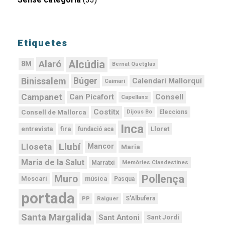
Etiquetes
Alcúdia
Alaró
8M
Bernat Quetglas
Binissalem
Búger
Calendari Mallorquí
Caimari
Campanet
Can Picafort
Consell
Capellans
Costitx
Consell de Mallorca
Dijous Bo
Eleccions
Inca
Lloret
fira
entrevista
fundació aca
Llubí
Lloseta
Mancor
Maria
Maria de la Salut
Memòries Clandestines
Marratxí
Pollença
Muro
Moscari
música
Pasqua
portada
PP
Raiguer
S'Albufera
Santa Margalida
Sant Antoni
Sant Jordi