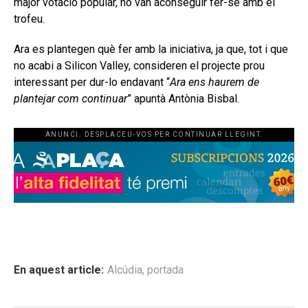
major votació popular, no van aconseguir fer-se amb el
trofeu.
Ara es plantegen què fer amb la iniciativa, ja que, tot i que
no acabi a Silicon Valley, consideren el projecte prou
interessant per dur-lo endavant “
Ara ens haurem de
plantejar com continuar
” apuntà Antònia Bisbal.
ANUNCI. DESPLACEU-VOS PER CONTINUAR LLEGINT.
En aquest article:
Alcúdia
,
portada