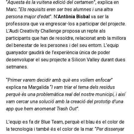
“
Aquesta és la vuitena edició del certamen
”, explica en
Marc. “
Els requisits eren ser tres alumnes i una altra
persona major d’edat
”. N’
Antònia Bisbal
va ser la
professora que va engrescar-los a participar del projecte.
L’Audi Creativity Challenge proposa un repte als
participants que han de resoldre, relacionat amb la millora
del benestar de les persones i del seu entorn. L’equip
guanyador gaudirà de l’experiència única de poder
desenvolupar el seu projecte a Silicon Valley durant dues
setmanes.
“P
rimer varem decidir amb què ens volíem enfocar
”
explica na Margalida “
I vam triar el tema dels residus
perquè és una problemàtica real del nostre municipi, i així
vam cercar una solució amb la creació del prototip d’una
app que hem anomenat Trash Out
”.
L’equip es fa dir Blue Team, perquè el blau és el color de
la tecnologia i també és el color de la mar. “
Per dissenyar