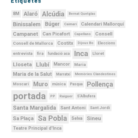
Etiquetes
Alcúdia
Alaró
8M
Bernat Quetglas
Binissalem
Búger
Calendari Mallorquí
Caimari
Campanet
Can Picafort
Consell
Capellans
Costitx
Consell de Mallorca
Dijous Bo
Eleccions
Inca
Lloret
fira
entrevista
fundació aca
Llubí
Lloseta
Mancor
Maria
Maria de la Salut
Memòries Clandestines
Marratxí
Pollença
Muro
Moscari
música
Pasqua
portada
PP
Raiguer
S'Albufera
Santa Margalida
Sant Antoni
Sant Jordi
Sa Pobla
Sa Plaça
Sineu
Selva
Teatre Principal d'Inca