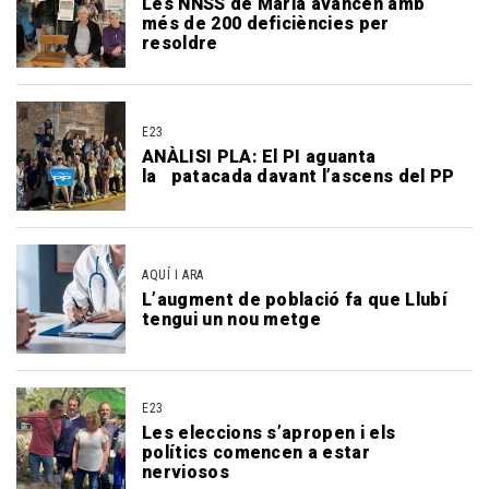
Les NNSS de Maria avancen amb
més de 200 deficiències per
resoldre
E23
ANÀLISI PLA: El PI aguanta
la patacada davant l’ascens del PP
AQUÍ I ARA
L’augment de població fa que Llubí
tengui un nou metge
E23
Les eleccions s’apropen i els
polítics comencen a estar
nerviosos