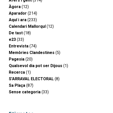
Afers i gent
(314)
Àgora
(12)
Aparador
(214)
Aquí i ara
(233)
Calendari Mallorquí
(12)
De tast
(18)
e23
(33)
Entrevista
(74)
Memòries Clandestines
(5)
Pagesia
(20)
Qualsevol dia pot ser Dijous
(1)
Recerca
(1)
S'ARRAVAL ELECTORAL
(8)
Sa Plaça
(87)
Sense categoria
(33)