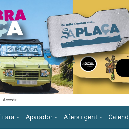
Accedir
 i ara
Aparador
Afers i gent
Calend