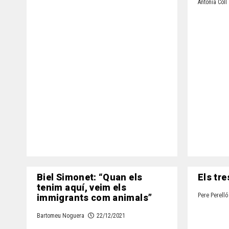
Antònia Coll
Biel Simonet: “Quan els
Els tre
tenim aquí, veim els
immigrants com animals”
Pere Perelló
Bartomeu Noguera
22/12/2021