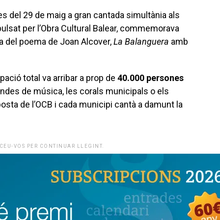
es del 29 de maig a gran cantada simultània als
impulsat per l’Obra Cultural Balear, commemorava
da del poema de Joan Alcover,
La Balanguera
amb
pació total va arribar a prop de
40.000 persones
, bandes de música, les corals municipals o els
osta de l’OCB i cada municipi cantà a damunt la
CEU-VOS PER CONTINUAR LLEGINT.