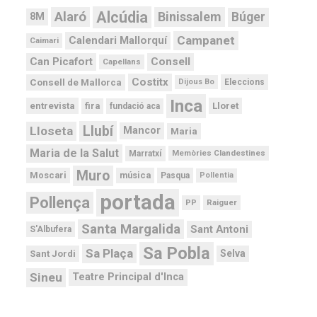
Alcúdia
Alaró
Binissalem
Búger
8M
Campanet
Calendari Mallorquí
Caimari
Can Picafort
Consell
Capellans
Costitx
Consell de Mallorca
Dijous Bo
Eleccions
Inca
Lloret
fira
entrevista
fundació aca
Llubí
Lloseta
Mancor
Maria
Maria de la Salut
Memòries Clandestines
Marratxí
Muro
Moscari
música
Pasqua
Pollentia
portada
Pollença
PP
Raiguer
Santa Margalida
Sant Antoni
S'Albufera
Sa Pobla
Sa Plaça
Selva
Sant Jordi
Sineu
Teatre Principal d'Inca