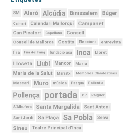
Etiquetes
Alcúdia
Alaró
Binissalem
Búger
8M
Campanet
Calendari Mallorquí
Caimari
Can Picafort
Consell
Capellans
Costitx
Consell de Mallorca
entrevista
Eleccions
Inca
Lloret
fira
Fira del Fang
fundació aca
Llubí
Lloseta
Mancor
Maria
Maria de la Salut
Memòries Clandestines
Marratxí
Muro
Moscari
música
Pasqua
Pollentia
portada
Pollença
PP
Raiguer
Santa Margalida
Sant Antoni
S'Albufera
Sa Pobla
Sa Plaça
Selva
Sant Jordi
Sineu
Teatre Principal d'Inca