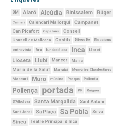
Etiquetes
Alcúdia
Alaró
Binissalem
Búger
8M
Campanet
Calendari Mallorquí
Caimari
Can Picafort
Consell
Capellans
Costitx
Consell de Mallorca
Dijous Bo
Eleccions
Inca
Lloret
fira
entrevista
fundació aca
Llubí
Lloseta
Mancor
Maria
Maria de la Salut
Memòries Clandestines
Marratxí
Muro
Moscari
música
Pasqua
Pollentia
portada
Pollença
PP
Raiguer
Santa Margalida
Sant Antoni
S'Albufera
Sa Pobla
Sa Plaça
Selva
Sant Jordi
Sineu
Teatre Principal d'Inca