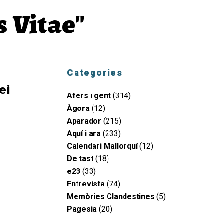
s Vitae"
Categories
ei
Afers i gent
(314)
Àgora
(12)
Aparador
(215)
Aquí i ara
(233)
Calendari Mallorquí
(12)
De tast
(18)
e23
(33)
Entrevista
(74)
Memòries Clandestines
(5)
Pagesia
(20)