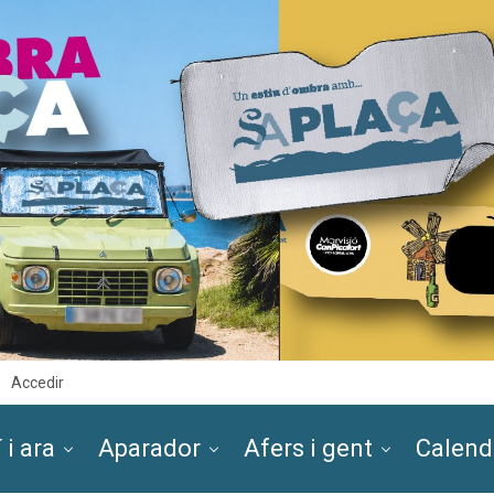
Accedir
 i ara
Aparador
Afers i gent
Calend