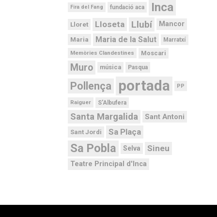
Inca
Fira del Fang
fundació aca
Llubí
Lloseta
Mancor
Lloret
Maria de la Salut
Maria
Marratxí
Moscari
Memòries Clandestines
Muro
música
Pasqua
portada
Pollença
PP
Raiguer
S'Albufera
Santa Margalida
Sant Antoni
Sa Plaça
Sant Jordi
Sa Pobla
Sineu
Selva
Teatre Principal d'Inca