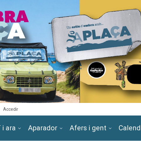
Accedir
 i ara
Aparador
Afers i gent
Calend