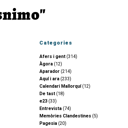
Asnimo"
Categories
Afers i gent
(314)
Àgora
(12)
Aparador
(214)
Aquí i ara
(233)
Calendari Mallorquí
(12)
De tast
(18)
e23
(33)
Entrevista
(74)
Memòries Clandestines
(5)
Pagesia
(20)