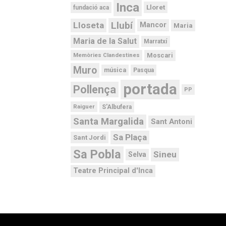
Inca
Lloret
fundació aca
Llubí
Lloseta
Mancor
Maria
Maria de la Salut
Marratxí
Moscari
Memòries Clandestines
Muro
música
Pasqua
portada
Pollença
PP
Raiguer
S'Albufera
Santa Margalida
Sant Antoni
Sa Plaça
Sant Jordi
Sa Pobla
Sineu
Selva
Teatre Principal d'Inca