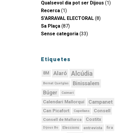
Qualsevol dia pot ser Dijous
(1)
Recerca
(1)
S'ARRAVAL ELECTORAL
(8)
Sa Plaça
(87)
Sense categoria
(33)
Etiquetes
Alcúdia
Alaró
8M
Binissalem
Bernat Quetglas
Búger
Caimari
Campanet
Calendari Mallorquí
Can Picafort
Consell
Capellans
Costitx
Consell de Mallorca
fira
entrevista
Dijous Bo
Eleccions