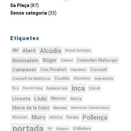
Sa Plaça
(87)
Sense categoria
(33)
Etiquetes
Alcúdia
Alaró
8M
Bernat Quetglas
Binissalem
Búger
Calendari Mallorquí
Caimari
Campanet
Can Picafort
Consell
Capellans
Costitx
Consell de Mallorca
entrevista
Eleccions
Inca
Lloret
fira
Fira del Fang
fundació aca
Llubí
Lloseta
Mancor
Maria
Maria de la Salut
Memòries Clandestines
Marratxí
Pollença
Muro
Moscari
música
Pasqua
portada
PP
Raiguer
S'Albufera