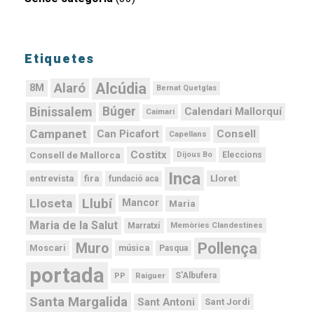
Etiquetes
Alcúdia
Alaró
8M
Bernat Quetglas
Binissalem
Búger
Calendari Mallorquí
Caimari
Campanet
Can Picafort
Consell
Capellans
Costitx
Consell de Mallorca
Dijous Bo
Eleccions
Inca
Lloret
fira
entrevista
fundació aca
Llubí
Lloseta
Mancor
Maria
Maria de la Salut
Memòries Clandestines
Marratxí
Pollença
Muro
Moscari
música
Pasqua
portada
PP
Raiguer
S'Albufera
Santa Margalida
Sant Antoni
Sant Jordi