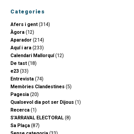
Categories
Afers i gent
(314)
Àgora
(12)
Aparador
(214)
Aquí i ara
(233)
Calendari Mallorquí
(12)
De tast
(18)
e23
(33)
Entrevista
(74)
Memòries Clandestines
(5)
Pagesia
(20)
Qualsevol dia pot ser Dijous
(1)
Recerca
(1)
S'ARRAVAL ELECTORAL
(8)
Sa Plaça
(87)
Sense categoria
(33)