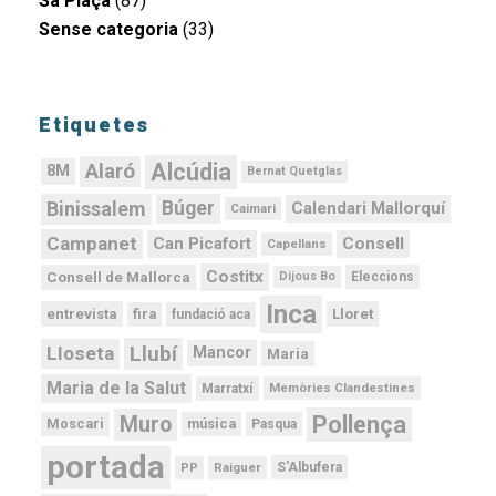
Sa Plaça
(87)
Sense categoria
(33)
Etiquetes
Alcúdia
Alaró
8M
Bernat Quetglas
Binissalem
Búger
Calendari Mallorquí
Caimari
Campanet
Can Picafort
Consell
Capellans
Costitx
Consell de Mallorca
Dijous Bo
Eleccions
Inca
Lloret
fira
entrevista
fundació aca
Llubí
Lloseta
Mancor
Maria
Maria de la Salut
Memòries Clandestines
Marratxí
Pollença
Muro
Moscari
música
Pasqua
portada
PP
Raiguer
S'Albufera