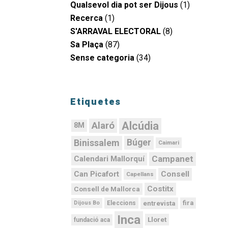
Qualsevol dia pot ser Dijous
(1)
Recerca
(1)
S'ARRAVAL ELECTORAL
(8)
Sa Plaça
(87)
Sense categoria
(34)
Etiquetes
Alcúdia
Alaró
8M
Binissalem
Búger
Caimari
Campanet
Calendari Mallorquí
Can Picafort
Consell
Capellans
Costitx
Consell de Mallorca
fira
entrevista
Dijous Bo
Eleccions
Inca
Lloret
fundació aca