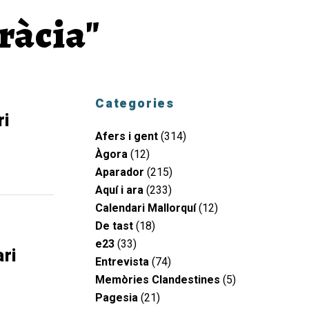
ràcia"
Categories
ri
Afers i gent
(314)
Àgora
(12)
Aparador
(215)
Aquí i ara
(233)
Calendari Mallorquí
(12)
De tast
(18)
e23
(33)
ri
Entrevista
(74)
Memòries Clandestines
(5)
Pagesia
(21)