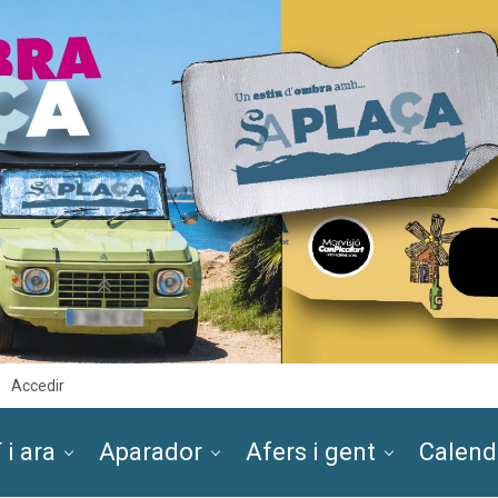
Accedir
 i ara
Aparador
Afers i gent
Calend