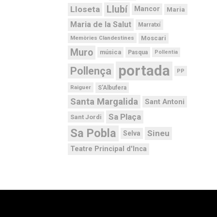
Llubí
Lloseta
Mancor
Maria
Maria de la Salut
Marratxí
Moscari
Memòries Clandestines
Muro
música
Pasqua
Pollentia
portada
Pollença
PP
Raiguer
S'Albufera
Santa Margalida
Sant Antoni
Sa Plaça
Sant Jordi
Sa Pobla
Sineu
Selva
Teatre Principal d'Inca