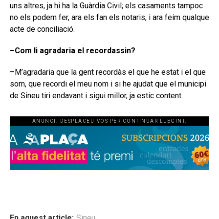
uns altres, ja hi ha la Guàrdia Civil; els casaments tampoc
no els podem fer, ara els fan els notaris, i ara feim qualque
acte de conciliació.
–Com li agradaria el recordassin?
–M’agradaria que la gent recordàs el que he estat i el que
som, que recordi el meu nom i si he ajudat que el municipi
de Sineu tiri endavant i sigui millor, ja estic content.
ANUNCI. DESPLACEU-VOS PER CONTINUAR LLEGINT.
En aquest article:
Sineu