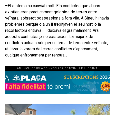
–El sistema ha canviat molt. Els conflictes que abans
existien eren pràcticament gelosies de terres entre
veïnats, sobretot possessions a fora vila. A Sineu hi havia
problemes perquè o a un li trepitjaven el seu hort, o la
recol·lectora entrava i li deixava el gra malament. Ara
aquests conflictes ja no existeixen. La majoria de
conflictes actuals són per un tema de fems entre veïnats,
utilitzar la vorera del carrer, conflictes d’aparcament,
qualque enfrontament per renous…
ANUNCI. DESPLACEU-VOS PER CONTINUAR LLEGINT.