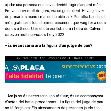
ajudar una persona que havia decidit fugir d’aquest món.
Em va saber molt de greu; era un gran client. Hi vaig haver
de posar les mans i mai no ho oblidaré. Per altra banda, el
més gratificant fou el primer casament que vaig fer a dues
dones a Sineu. Una al·lota era llubinera i l’altra de Calvià, i
estaven molt nervioses l’any 2022.
–És necessària ara la figura d’un jutge de pau?
ANUNCI. DESPLACEU-VOS PER CONTINUAR LLEGINT.
–Ara ja no és necessària i no té futur; és un acompanyant
d’actes del batle, processons… La figura del jutge de pau
no té força ara. Els aixecaments de persones ja els fan