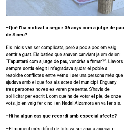
–Què l’ha motivat a seguir 36 anys com a jutge de pau
de Sineu?
Els inicis van ser complicats, però a poc a poc em vaig
sentir a gust. Els batles que anaven canviant ja em deien:
“T’apuntaré com a jutge de pau, vendràs a firmar?”. Llavors
sempre sortia elegit i m’agradava ajudar el poble a
resoldre conflictes entre veïns i ser una persona més que
ajudava amb el que fos als actes del municipi. Enguany
tres persones noves es varen presentar. S’havia de
sol·licitar per escrit i, com que ha de votar el ple, de onze
vots, jo en vaig fer cinc i en Nadal Alzamora en va fer sis.
–Hi ha algun cas que recordi amb especial afecte?
–El moment més difícil de tots va ser anar a aixecar o