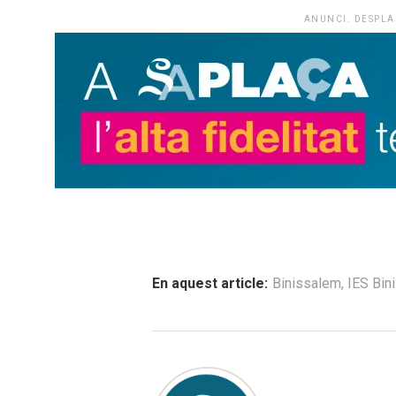
ANUNCI. DESPLA
En aquest article:
Binissalem
,
IES Bin