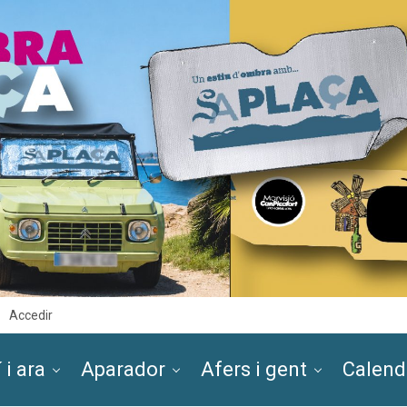
Accedir
 i ara
Aparador
Afers i gent
Calend