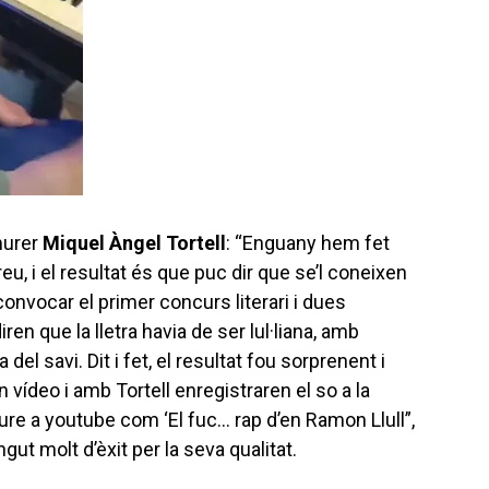
 murer
Miquel Àngel Tortell
: “Enguany hem fet
reu, i el resultat és que puc dir que se’l coneixen
 convocar el primer concurs literari i dues
iren que la lletra havia de ser lul·liana, amb
el savi. Dit i fet, el resultat fou sorprenent i
 vídeo i amb Tortell enregistraren el so a la
ure a youtube com ‘El fuc… rap d’en Ramon Llull”,
gut molt d’èxit per la seva qualitat.