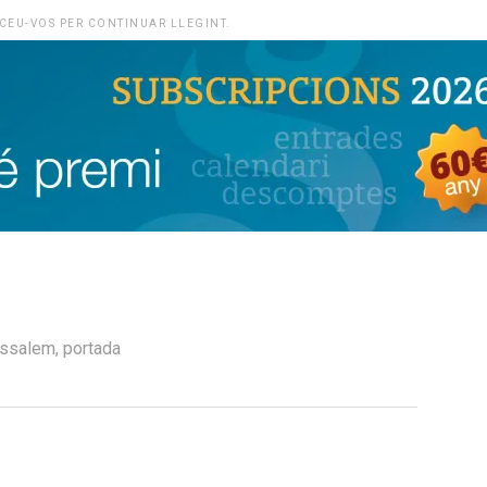
CEU-VOS PER CONTINUAR LLEGINT.
issalem
,
portada