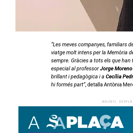
“Les meves companyes, familiars de 
viatge molt intens per la Memòria de 
sempre. Gràcies a tots els que han 
especial al professor
Jorge Moren
brillant i pedagògica i a
Cecília Ped
hi formés part”
, detalla Antònia Mer
ANUNCI. DESPLA