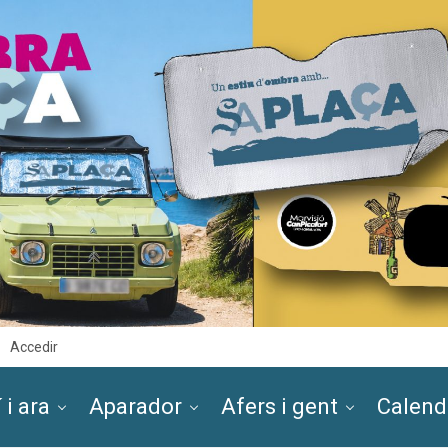
Accedir
 i ara
Aparador
Afers i gent
Calend