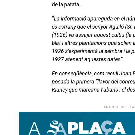
de la patata.
“
La informació apareguda en el núm
és estrany que el senyor Aguiló (Sr.
(1926) va assajar aquest cultiu (la 
blat i altres plantacions que solien 
1926 s’experimentà la sembra i la pr
1927 atenent aquestes dates”.
En conseqüència, com recull Joan P
posada la primera “llavor del conreu
Kidney que marcaria l’abans i el des
ANUNCI. DESPLA