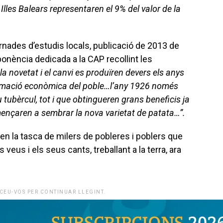
 Illes Balears representaren el 9% del valor de la
ornades d’estudis locals, publicació de 2013 de
ponència dedicada a la CAP recollint les
la novetat i el canvi es produïren devers els anys
formació econòmica del poble…l’any 1926 només
 tubèrcul, tot i que obtingueren grans beneficis ja
ençaren a sembrar la nova varietat de patata…”.
 la tasca de milers de pobleres i poblers que
s veus i els seus cants, treballant a la terra, ara
CEU-VOS PER CONTINUAR LLEGINT.