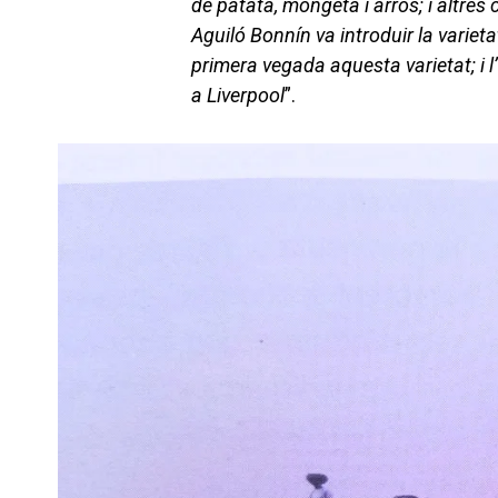
de patata, mongeta i arròs; i altre
Aguiló Bonnín va introduir la variet
primera vegada aquesta varietat; i l
a Liverpool
”.