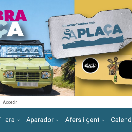
Accedir
 i ara
Aparador
Afers i gent
Calend