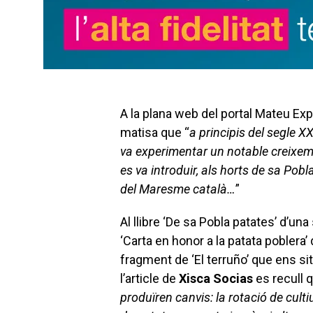
A la plana web del portal Mateu Exp
matisa que “
a principis del segle XX
va experimentar un notable creixeme
es va introduir, als horts de sa Pobl
del Maresme català…
”
Al llibre ‘De sa Pobla patates’ d’una
‘Carta en honor a la patata poblera’ 
fragment de ‘El terruño’ que ens sit
l’article de
Xisca Socias
es recull q
produïren canvis: la rotació de culti