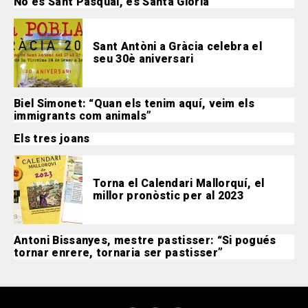
No és Sant Pasqual, és Santa Glòria
Sant Antòni a Gràcia celebra el
seu 30è aniversari
Biel Simonet: “Quan els tenim aquí, veim els
immigrants com animals”
Els tres joans
Torna el Calendari Mallorquí, el
millor pronòstic per al 2023
Antoni Bissanyes, mestre pastisser: “Si pogués
tornar enrere, tornaria ser pastisser”