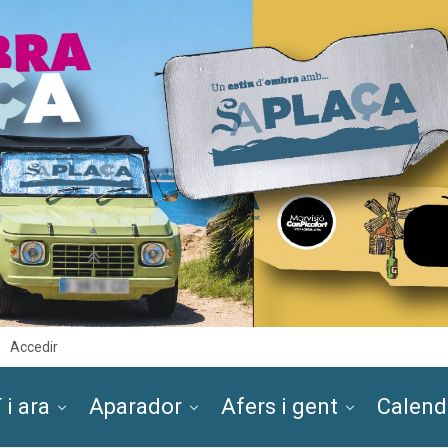
Accedir
 i ara
Aparador
Afers i gent
Calend