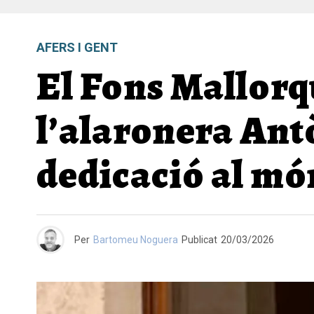
AFERS I GENT
El Fons Mallorq
l’alaronera Antò
dedicació al mó
Per
Bartomeu Noguera
Publicat
20/03/2026