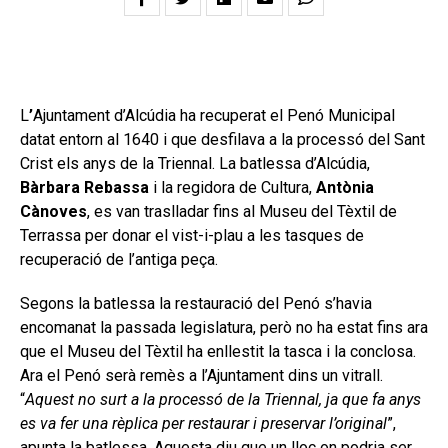
L
’
Ajuntament d’Alcúdia ha recuperat el Penó Municipal
datat entorn al 1640 i que desfilava a la processó del Sant
Crist els anys de la Triennal. La batlessa d’Alcúdia,
Bàrbara Rebassa
i la regidora de Cultura,
Antònia
Cànoves
, es van traslladar fins al Museu del Tèxtil de
Terrassa per donar el vist-i-plau a les tasques de
recuperació de l’antiga peça.
Segons la batlessa la restauració del Penó s’havia
encomanat la passada legislatura, però no ha estat fins ara
que el Museu del Tèxtil ha enllestit la tasca i la conclosa.
Ara el Penó serà remès a l’Ajuntament dins un vitrall.
“
Aquest no surt a la processó de la Triennal, ja que fa anys
es va fer una rèplica per restaurar i preservar l’original
”,
apunta la batlessa. Aquesta diu que un lloc on podria ser