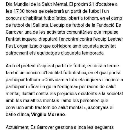
Dia Mundial de la Salut Mental. El pròxim 21 d’octubre a
les 17.30 hores se celebrarà un partit de futbol i un
concurs d’habilitat futbolística, obert a tothom, en el camp
de futbol del Sallista. L’equip de futbol de la Fundació Es
Garrover, una de les activitats comunitàries que impulsa
l’entitat inquera, disputarà l’encontre contra l’equip Leather
Fest, organització que col·labora amb aquesta activitat
patrocinant els equipatges d’aquesta temporada.
Amb el pretext d’aquest partit de futbol, es durà a terme
també un concurs d’habilitat futbolística, en el qual podrà
participar tothom. «Convidam a tots els inquers i inquers a
participar i «ficar un gol a l’estigma» per raons de salut
mental, lluitant contra els prejudicis existents a la societat
amb les malalties mentals i amb les persones que
conviuen amb trastorn de salut mental.», assenyala el
batle d’Inca,
Virgilio Moreno
.
Actualment, Es Garrover gestiona a Inca les següents