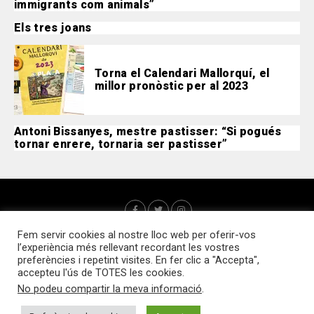
immigrants com animals”
Els tres joans
Torna el Calendari Mallorquí, el
millor pronòstic per al 2023
Antoni Bissanyes, mestre pastisser: “Si pogués
tornar enrere, tornaria ser pastisser”
Fem servir cookies al nostre lloc web per oferir-vos
l’experiència més rellevant recordant les vostres
preferències i repetint visites. En fer clic a "Accepta",
accepteu l'ús de TOTES les cookies.
No podeu compartir la meva informació
.
Qui som?
Webs d’interès
Contacte
Política de cookies
Accedir