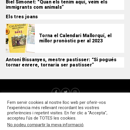
Biel Simonet: “Quan els tenim aquí, veim els
immigrants com animals”
Els tres joans
Torna el Calendari Mallorquí, el
millor pronòstic per al 2023
Antoni Bissanyes, mestre pastisser: “Si pogués
tornar enrere, tornaria ser pastisser”
Fem servir cookies al nostre lloc web per oferir-vos
l’experiència més rellevant recordant les vostres
preferències i repetint visites. En fer clic a "Accepta",
accepteu l'ús de TOTES les cookies.
No podeu compartir la meva informació
.
Qui som?
Webs d’interès
Contacte
Política de cookies
Accedir