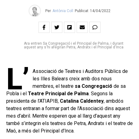
Per
Antònia Coll
Publicat
14/04/2022
Ara entren Sa Congregació i el Principal de Palma, i durant
aquest any s'hi afegiran Petra, Andratx i el Principal d'Inca
L’
Associació de Teatres i Auditors Públics de
les Illes Balears creix amb dos nous
membres, el teatre
sa Congregació
de sa
Pobla i el
Teatre Principal de Palma
. Segons la
presidenta de l’ATIAPIB,
Catalina Caldentey
, ambdós
teatres entraran a formar part de l’Associació dins aquest
mes d’abril. Mentre esperen que al llarg d’aquest any
també s’integrin els teatres de Petra, Andratx i el teatre de
Maó, a més del Principal d’Inca.