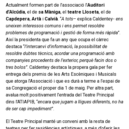
Actualment formen part de l’associació l’
Auditori
d’Alcúdia
, el de
sa Màniga
, el
teatre Lloseta
, el de
Capdepera
,
Artà
i
Calvià
. “
A tots
– explica Caldentey-
ens
uneixen interessos comuns i ens permet resoldre
problemes de programació i gestió de forma més ràpida
”.
Així la presidenta que fa un any que ocupa el càrrec
destaca “
l’intercanvi d’informació, la possibilitat de
resoldre dubtes tècnics, acordar una programació amb
companyies procedents de l’exterior, perquè facin dos o
tres bolos”
. Caldentey destaca la propera gala per fer
entrega dels premis de les Arts Escèniques i Musicals
que atorga l’Associació i que es durà a terme a l’espai de
sa Congregació el proper dia 1 de maig. Per altra part,
avalua molt positivament l’entrada del Teatre Principal
dins l’ATIAPIB, “
encara que jugam a lligues diferents, no ha
de ser cap impediment
”.
El Teatre Principal manté un conveni amb la resta de
teatres per fer residències artístiques, a més d’oferir les