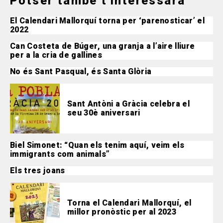
Potser també t'interessarà
El Calendari Mallorquí torna per ‘parenosticar’ el
2022
Can Costeta de Búger, una granja a l’aire lliure
per a la cria de gallines
No és Sant Pasqual, és Santa Glòria
Sant Antòni a Gràcia celebra el
seu 30è aniversari
Biel Simonet: “Quan els tenim aquí, veim els
immigrants com animals”
Els tres joans
Torna el Calendari Mallorquí, el
millor pronòstic per al 2023