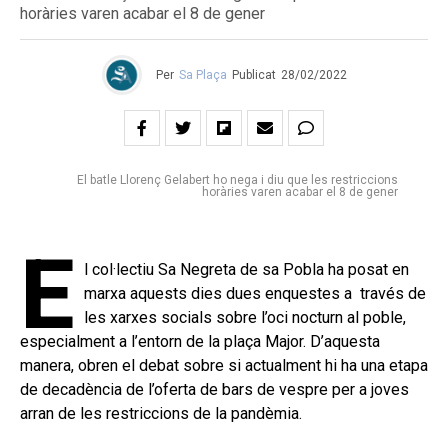
horàries varen acabar el 8 de gener
Per
Sa Plaça
Publicat
28/02/2022
El batle Llorenç Gelabert ho nega i diu que les restriccions
horàries varen acabar el 8 de gener
E
l col·lectiu Sa Negreta de sa Pobla ha posat en
marxa aquests dies dues enquestes a través de
les xarxes socials sobre l’oci nocturn al poble,
especialment a l’entorn de la plaça Major. D’aquesta
manera, obren el debat sobre si actualment hi ha una etapa
de decadència de l’oferta de bars de vespre per a joves
arran de les restriccions de la pandèmia.