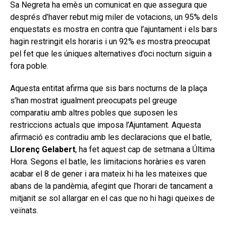
Sa Negreta ha emès un comunicat en que assegura que
després d’haver rebut mig miler de votacions, un 95% dels
enquestats es mostra en contra que l’ajuntament i els bars
hagin restringit els horaris i un 92% es mostra preocupat
pel fet que les úniques alternatives d’oci nocturn siguin a
fora poble.
Aquesta entitat afirma que sis bars nocturns de la plaça
s’han mostrat igualment preocupats pel greuge
comparatiu amb altres pobles que suposen les
restriccions actuals que imposa l’Ajuntament. Aquesta
afirmació es contradiu amb les declaracions que el batle,
Llorenç Gelabert
, ha fet aquest cap de setmana a Última
Hora. Segons el batle, les limitacions horàries es varen
acabar el 8 de gener i ara mateix hi ha les mateixes que
abans de la pandèmia, afegint que l’horari de tancament a
mitjanit se sol allargar en el cas que no hi hagi queixes de
veïnats.