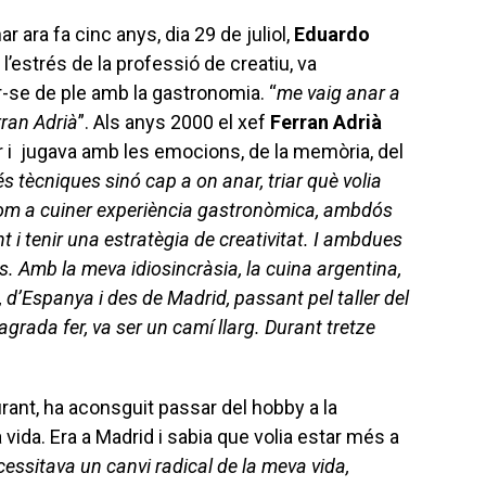
 ara fa cinc anys, dia 29 de juliol,
Eduardo
l’estrés de la professió de creatiu, va
r-se de ple amb la gastronomia. “
me vaig anar a
rran Adrià
”. Als anys 2000 el xef
Ferran Adrià
 i jugava amb les emocions, de la memòria, del
 tècniques sinó cap a on anar, triar què volia
, com a cuiner experiència gastronòmica, ambdós
 i tenir una estratègia de creativitat. I ambdues
 Amb la meva idiosincràsia, la cuina argentina,
 d’Espanya i des de Madrid, passant pel taller del
’agrada fer, va ser un camí llarg. Durant tretze
ant, ha aconsguit passar del hobby a la
a vida. Era a Madrid i sabia que volia estar més a
essitava un canvi radical de la meva vida,