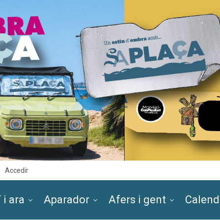
Accedir
 i ara
Aparador
Afers i gent
Calend