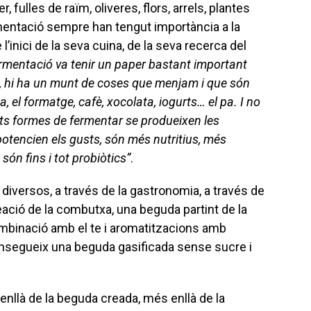
, fulles de raïm, oliveres, flors, arrels, plantes
mentació sempre han tengut importància a la
 l’inici de la seva cuina, de la seva recerca del
rmentació va tenir un paper bastant important
, hi ha un munt de coses que menjam i que són
a, el formatge, cafè, xocolata, iogurts… el pa. I no
ts formes de fermentar se produeixen les
tencien els gusts, són més nutritius, més
són fins i tot probiòtics”
.
diversos, a través de la gastronomia, a través de
reació de la combutxa, una beguda partint de la
ombinació amb el te i aromatitzacions amb
onsegueix una beguda gasificada sense sucre i
enllà de la beguda creada, més enllà de la