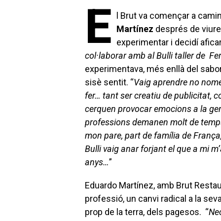
E
l Brut va començar a caminar
Martínez
després de viure 
experimentar i decidí afica
col·laborar amb al Bulli taller de Fe
experimentava, més enllà del sabor
sisè sentit. “
Vaig aprendre no només
fer… tant ser creatiu de publicitat
cerquen provocar emocions a la gent
professions demanen molt de temps.
mon pare, part de família de França,
Bulli vaig anar forjant el que a mi m
anys…
”
Eduardo Martínez, amb Brut Restaur
professió, un canvi radical a la sev
prop de la terra, dels pagesos. “
Nec