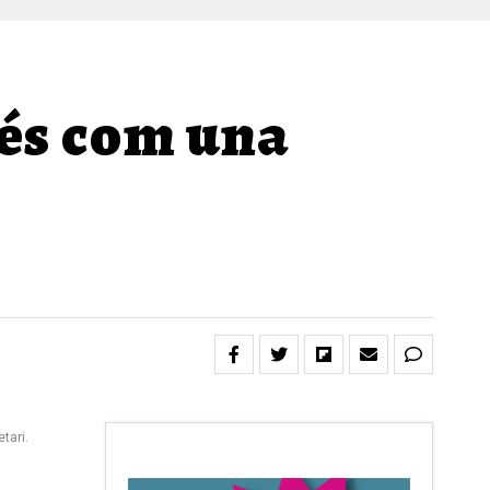
 és com una
tari.