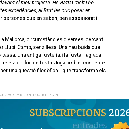
avant el meu projecte. He viatjat molt i he
tes experiències, al Brut les puc posar en
per persones que en saben, ben assessorat i
 a Mallorca, circumstàncies diverses, cercant
bar Llubí. Camp, senzillesa. Una nau buida que li
assa. Una antiga fusteria, i la fusta li agrada
 que era un lloc de fusta. Juga amb el concepte
per una qüestió filosòfica….que transforma els
CEU-VOS PER CONTINUAR LLEGINT.