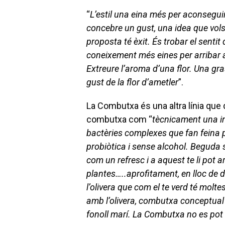
“
L’estil una eina més per aconsegui
concebre un gust, una idea que vols c
proposta té èxit. És trobar el senti
coneixement més eines per arribar a
Extreure l’aroma d’una flor. Una grass
gust de la flor d’ametler
”.
La Combutxa és una altra línia que d
combutxa com “
tècnicament una in
bactèries complexes que fan feina p
probiòtica i sense alcohol. Beguda 
com un refresc i a aquest te li pot 
plantes…..aprofitament, en lloc de 
l’olivera que com el te verd té mol
amb l’olivera, combutxa conceptual de
fonoll marí. La Combutxa no es pot ex