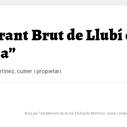
rant Brut de Llubí
na”
ínez, cuiner i propietari.
Ruta per l'establiment de la mà d'Eduardo Martínez, cuiner i propie