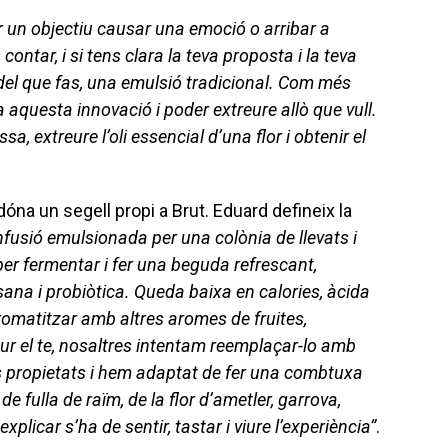
r un objectiu causar una emoció o arribar a
ontar, i si tens clara la teva proposta i la teva
t del que fas, una emulsió tradicional. Com més
 aquesta innovació i poder extreure allò que vull.
a, extreure l’oli essencial d’una flor i obtenir el
óna un segell propi a Brut. Eduard defineix la
fusió emulsionada per una colònia de llevats i
er fermentar i fer una beguda refrescant,
sana i probiòtica. Queda baixa en calories, àcida
aromatitzar amb altres aromes de fruites,
dur el te, nosaltres intentam reemplaçar-lo amb
tes propietats i hem adaptat de fer una combtuxa
 fulla de raïm, de la flor d’ametler, garrova,
plicar s’ha de sentir, tastar i viure l’experiència”
.