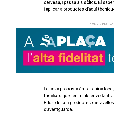
cervesa, i passa als sòlids. El sab
i aplicar a productes d’aquí tècniqu
ANUNCI. DESPLA
La seva proposta és fer cuina loca
familiars que tenim als envoltants. 
Eduardo són productes meravellosos 
d’avantguarda.