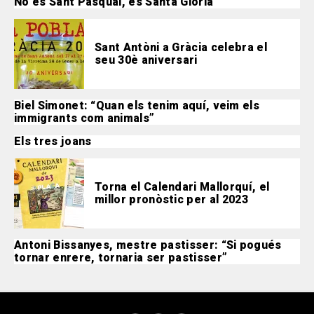
No és Sant Pasqual, és Santa Glòria
Sant Antòni a Gràcia celebra el
seu 30è aniversari
Biel Simonet: “Quan els tenim aquí, veim els
immigrants com animals”
Els tres joans
Torna el Calendari Mallorquí, el
millor pronòstic per al 2023
Antoni Bissanyes, mestre pastisser: “Si pogués
tornar enrere, tornaria ser pastisser”