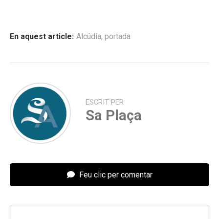
En aquest article:
Alcúdia
,
portada
ESCRIT PER
Sa Plaça
Feu clic per comentar