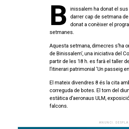
B
inissalem ha donat el sus
darrer cap de setmana de 
donat a conèixer el progr
setmanes.
Aquesta setmana, dimecres s’ha orga
de Binissalem’, una iniciativa del C
partir de les 18 h. es farà el talle
l’itinerari patrimonial ‘Un passeig 
El mateix divendres 8 és la cita amb
correguda de botes. El torn del di
estàtica d’aeronaus ULM, exposició 
falcons.
ANUNCI. DESPLA