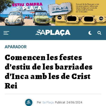
APARADOR
Comencen les festes
d’estiu de les barriades
d’Inca amb les de Crist
Rei
Per
Sa Plaça
Publicat
24/06/2024