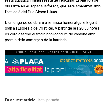
festa aquàtica infantil i festa de l’escuma. El plat fort de
dissabte és el sopar a la fresca, que serà amenitzat amb
l’actuació del Duo Simon i Juan.
Diumenge se celebrarà una missa homenatge a la gent
gran a l’Església de Crist Rei. A partir de les 20.30 hores
es durà a terme el tradicional concurs de karaoke amb
premis dels comerços de la barriada.
ANUNCI. DESPLACEU-VOS PER CONTINUAR LLEGINT.
En aquest article:
Inca
,
portada