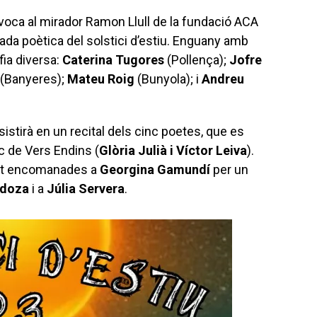
nvoca al mirador Ramon Llull de la fundació ACA
ada poètica del solstici d’estiu. Enguany amb
fia diversa:
Caterina Tugores
(Pollença);
Jofre
(Banyeres);
Mateu Roig
(Bunyola); i
Andreu
sistirà en un recital dels cinc poetes, que es
c de Vers Endins (
Glòria Julià i Víctor Leiva
).
stat encomanades a
Georgina Gamundí
per un
ndoza
i a
Júlia Servera
.