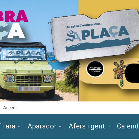
Accedir
 i ara
Aparador
Afers i gent
Calend