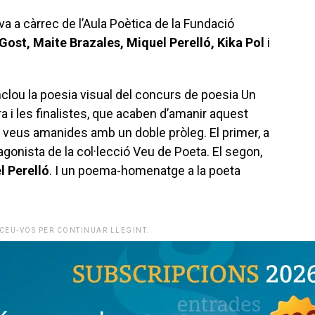
va a càrrec de l’Aula Poètica de la Fundació
Gost, Maite Brazales, Miquel Perelló, Kika Pol
i
nclou la poesia visual del concurs de poesia Un
a i les finalistes, que acaben d’amanir aquest
 veus amanides amb un doble pròleg. El primer, a
tagonista de la col·lecció Veu de Poeta. El segon,
l Perelló
. I un poema-homenatge a la poeta
CEU-VOS PER CONTINUAR LLEGINT.