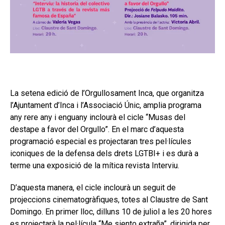
La setena edició de l’Orgullosament Inca, que organitza
l’Ajuntament d’Inca i l’Associació Únic, amplia programa
any rere any i enguany inclourà el cicle “Musas del
destape a favor del Orgullo”. En el marc d’aquesta
programació especial es projectaran tres pel·lícules
iconiques de la defensa dels drets LGTBI+ i es durà a
terme una exposició de la mítica revista Interviu.
D’aquesta manera, el cicle inclourà un seguit de
projeccions cinematogràfiques, totes al Claustre de Sant
Domingo. En primer lloc, dilluns 10 de juliol a les 20 hores
es projectarà la pel·lícula “Me siento extraña”, dirigida per