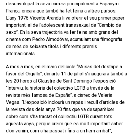
desenvolupat la seva carrera principalment a Espanya i
França, encara que també ha fet feina a altres països.
L’any 1976 Vicente Aranda li va oferir el seu primer paper
important, el de l’adolescent transsexual de “Cambio de
sexo”. En la seva trajectòria va fer feina amb grans del
cinema com Pedro Almodóvar, acumulant una filmografia
de més de seixanta títols i diferents premis
internacionals.
A més a més, en el marc del cicle “Musas del destape a
favor del Orgullo”, dimarts 11 de juliol s’inaugurarà també a
les 20 hores al Claustre de Sant Domingo l’exposició
“Interviu: la historia del colectivo LGTB a través de la
revista més famosa de España”, a càrrec de Valeria
Vegas. “L’exposició inclourà un repàs i recull d’articles de
la revista des dels anys 70 fins que va desaparèixer
sobre com s’ha tractat el col·lectiu LGTB durant tots
aquests anys, perquè creim que és molt important saber
d’on venim, com s’ha passat i fins a on hem arribat”,