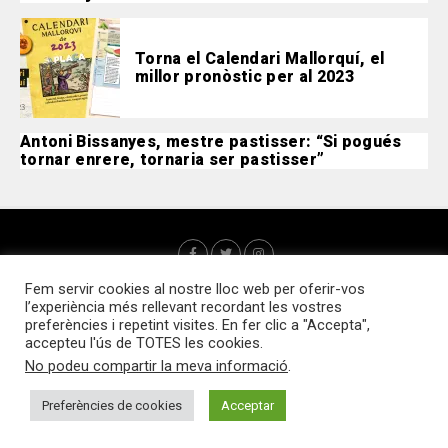
Torna el Calendari Mallorquí, el
millor pronòstic per al 2023
Antoni Bissanyes, mestre pastisser: “Si pogués
tornar enrere, tornaria ser pastisser”
Fem servir cookies al nostre lloc web per oferir-vos
l’experiència més rellevant recordant les vostres
preferències i repetint visites. En fer clic a "Accepta",
accepteu l'ús de TOTES les cookies.
No podeu compartir la meva informació
.
Qui som?
Webs d’interès
Contacte
Política de cookies
Accedir
Preferències de cookies
Acceptar
Tots els drets reservats © 2025 Sa Plaça