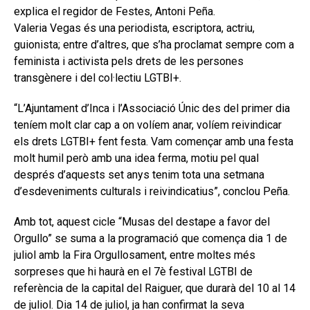
explica el regidor de Festes, Antoni Peña.
Valeria Vegas és una periodista, escriptora, actriu,
guionista; entre d’altres, que s’ha proclamat sempre com a
feminista i activista pels drets de les persones
transgènere i del col·lectiu LGTBI+.
“L’Ajuntament d’Inca i l’Associació Únic des del primer dia
teníem molt clar cap a on volíem anar, volíem reivindicar
els drets LGTBI+ fent festa. Vam començar amb una festa
molt humil però amb una idea ferma, motiu pel qual
després d’aquests set anys tenim tota una setmana
d’esdeveniments culturals i reivindicatius”, conclou Peña.
Amb tot, aquest cicle “Musas del destape a favor del
Orgullo” se suma a la programació que comença dia 1 de
juliol amb la Fira Orgullosament, entre moltes més
sorpreses que hi haurà en el 7è festival LGTBI de
referència de la capital del Raiguer, que durarà del 10 al 14
de juliol. Dia 14 de juliol, ja han confirmat la seva