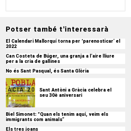
Potser també t'interessarà
El Calendari Mallorquí torna per ‘parenosticar’ el
2022
Can Costeta de Búger, una granja a l’aire lliure
per a la cria de gallines
No és Sant Pasqual, és Santa Glòria
Sant Antòni a Gràcia celebra el
seu 30è aniversari
Biel Simonet: “Quan els tenim aquí, veim els
immigrants com animals”
Els tres joans