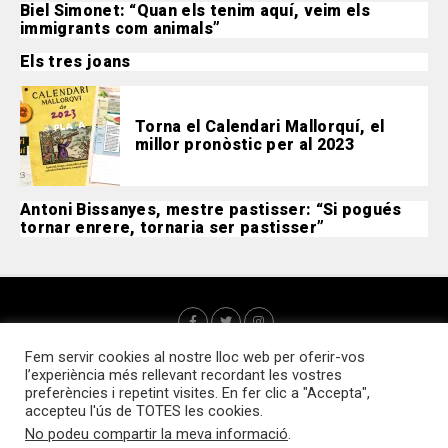
Biel Simonet: “Quan els tenim aquí, veim els
immigrants com animals”
Els tres joans
Torna el Calendari Mallorquí, el
millor pronòstic per al 2023
Antoni Bissanyes, mestre pastisser: “Si pogués
tornar enrere, tornaria ser pastisser”
Fem servir cookies al nostre lloc web per oferir-vos
l’experiència més rellevant recordant les vostres
preferències i repetint visites. En fer clic a "Accepta",
accepteu l'ús de TOTES les cookies.
No podeu compartir la meva informació
.
Qui som?
Webs d’interès
Contacte
Política de cookies
Accedir