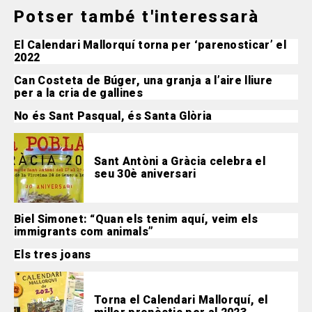
Potser també t'interessarà
El Calendari Mallorquí torna per ‘parenosticar’ el
2022
Can Costeta de Búger, una granja a l’aire lliure
per a la cria de gallines
No és Sant Pasqual, és Santa Glòria
Sant Antòni a Gràcia celebra el
seu 30è aniversari
Biel Simonet: “Quan els tenim aquí, veim els
immigrants com animals”
Els tres joans
Torna el Calendari Mallorquí, el