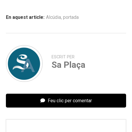
En aquest article:
Alcúdia
,
portada
ESCRIT PER
Sa Plaça
Feu clic per comentar