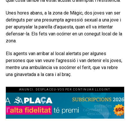
qual cosa també ha estat acusat d’atemptat i resistència.
Unes hores abans, a la zona de Màgic, dos joves van ser
detinguts per una presumpta agressió sexual a una jove i
per apunyalar la parella d’aquesta, quan ell va intentar
defensar-la. Els fets van ocórrer en un conegut local de la
zona.
Els agents van arribar al local alertats per algunes
persones que van veure l’agressió i van detenir els joves,
mentre una ambulància va socórrer el ferit, que va rebre
una ginavetada a la cara i al braç.
ANUNCI. DESPLACEU-VOS PER CONTINUAR LLEGINT.