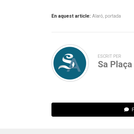
En aquest article:
Alaró
,
portada
ESCRIT PER
Sa Plaça
F