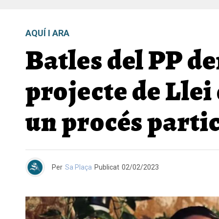
AQUÍ I ARA
Batles del PP de
projecte de Llei
un procés parti
Per
Sa Plaça
Publicat
02/02/2023