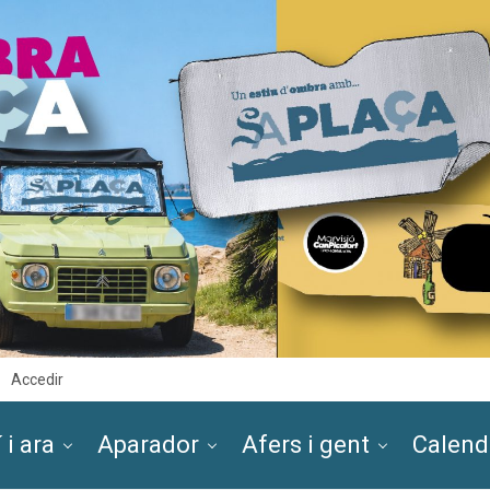
Accedir
 i ara
Aparador
Afers i gent
Calend