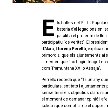
E
ls batles del Partit Popula
bateria d’al·legacions en 
paralitzi el projecte de lle
participatiu “de veritat”. El preside
d’Alaró,
Llorenç Perelló
, explica q
primordial que els ajuntaments afect
lamenten que “no hagin tengut en c
com Tramuntana XXI o Assaja”.
Perrelló recorda que “fa un any que
particulars, entitats i ajuntaments
sense tenir els objectius clars ni un 
el moment de demanar opinió i afegi
sòlida i que compti amb el suport ma