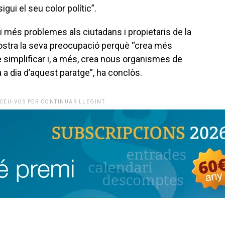
gui el seu color polític”.
creï més problemes als ciutadans i propietaris de la
mostra la seva preocupació perquè “crea més
de simplificar i, a més, crea nous organismes de
a a dia d’aquest paratge”, ha conclòs.
CEU-VOS PER CONTINUAR LLEGINT.