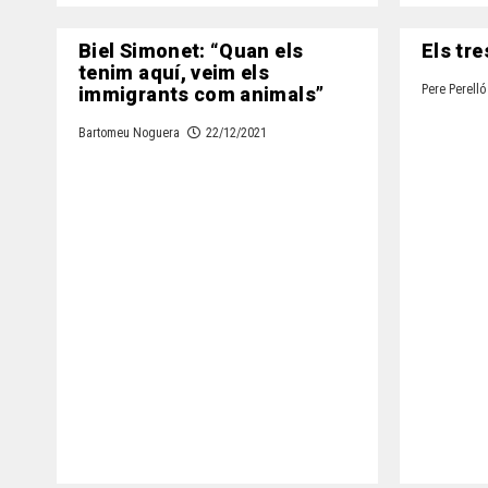
Biel Simonet: “Quan els
Els tre
tenim aquí, veim els
immigrants com animals”
Pere Perelló
Bartomeu Noguera
22/12/2021