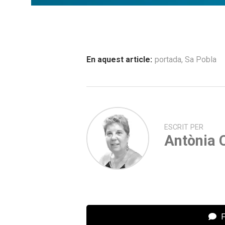
En aquest article:
portada
,
Sa Pobla
ESCRIT PER
Antònia C
F