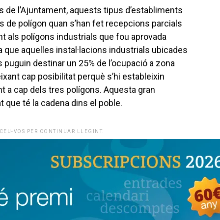
es de l’Ajuntament, aquests tipus d’establiments
es de polígon quan s’han fet recepcions parcials
t als polígons industrials que fou aprovada
a que aquelles instal·lacions industrials ubicades
 puguin destinar un 25% de l’ocupació a zona
xant cap posibilitat perquè s’hi estableixin
t a cap dels tres polígons. Aquesta gran
t que té la cadena dins el poble.
CEU-VOS PER CONTINUAR LLEGINT.