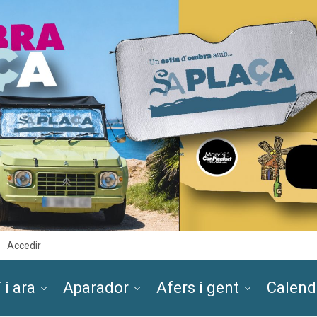
Accedir
 i ara
Aparador
Afers i gent
Calend