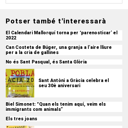
Potser també t'interessarà
El Calendari Mallorquí torna per ‘parenosticar’ el
2022
Can Costeta de Búger, una granja a l’aire lliure
per a la cria de gallines
No és Sant Pasqual, és Santa Glòria
Sant Antòni a Gràcia celebra el
seu 30è aniversari
Biel Simonet: “Quan els tenim aquí, veim els
immigrants com animals”
Els tres joans