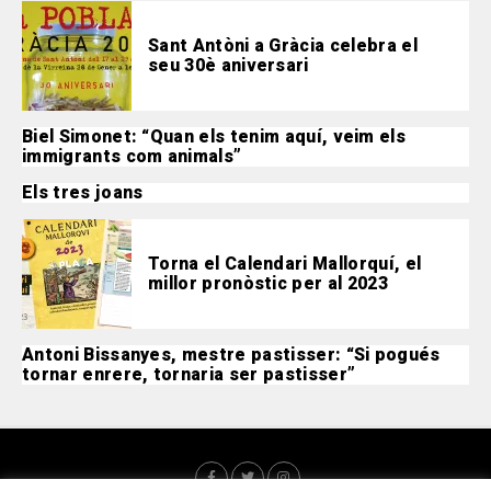
Sant Antòni a Gràcia celebra el
seu 30è aniversari
Biel Simonet: “Quan els tenim aquí, veim els
immigrants com animals”
Els tres joans
Torna el Calendari Mallorquí, el
millor pronòstic per al 2023
Antoni Bissanyes, mestre pastisser: “Si pogués
tornar enrere, tornaria ser pastisser”