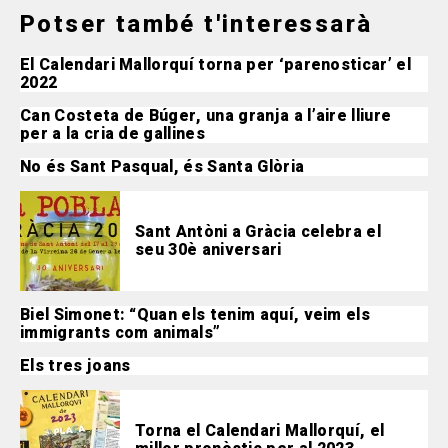
Potser també t'interessarà
El Calendari Mallorquí torna per ‘parenosticar’ el
2022
Can Costeta de Búger, una granja a l’aire lliure
per a la cria de gallines
No és Sant Pasqual, és Santa Glòria
Sant Antòni a Gràcia celebra el
seu 30è aniversari
Biel Simonet: “Quan els tenim aquí, veim els
immigrants com animals”
Els tres joans
Torna el Calendari Mallorquí, el