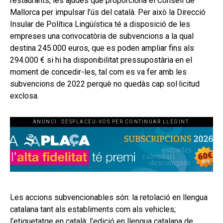
restaurants, les ajudes que proporciona el Consell de
Mallorca per impulsar l’ús del català. Per això la Direcció
Insular de Política Lingüística té a disposició de les
empreses una convocatòria de subvencions a la qual
destina 245.000 euros, que es poden ampliar fins als
294.000 € si hi ha disponibilitat pressupostària en el
moment de concedir-les, tal com es va fer amb les
subvencions de 2022 perquè no quedàs cap sol·licitud
exclosa.
ANUNCI. DESPLACEU-VOS PER CONTINUAR LLEGINT.
Les accions subvencionables són: la retolació en llengua
catalana tant als establiments com als vehicles;
l’etiquetatge en català; l’edició en llengua catalana de