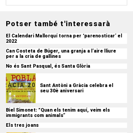
Potser també t'interessarà
El Calendari Mallorquí torna per ‘parenosticar’ el
2022
Can Costeta de Búger, una granja a l’aire lliure
per a la cria de gallines
No és Sant Pasqual, és Santa Glòria
Sant Antòni a Gràcia celebra el
seu 30è aniversari
Biel Simonet: “Quan els tenim aquí, veim els
immigrants com animals”
Els tres joans