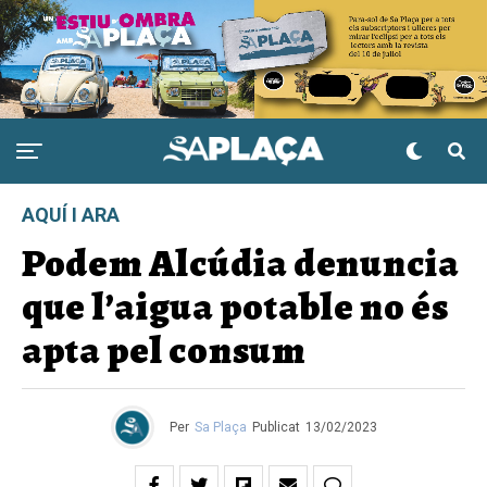
AQUÍ I ARA
Podem Alcúdia denuncia
que l’aigua potable no és
apta pel consum
Per
Sa Plaça
Publicat
13/02/2023