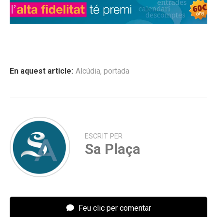
En aquest article:
Alcúdia
,
portada
ESCRIT PER
Sa Plaça
Feu clic per comentar