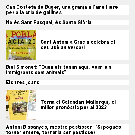
Can Costeta de Búger, una granja a l’aire lliure
per a la cria de gallines
No és Sant Pasqual, és Santa Glòria
Sant Antòni a Gràcia celebra el
seu 30è aniversari
Biel Simonet: “Quan els tenim aquí, veim els
immigrants com animals”
Els tres joans
Torna el Calendari Mallorquí, el
millor pronòstic per al 2023
Antoni Bissanyes, mestre pastisser: “Si pogués
tornar enrere, tornaria ser pastisser”