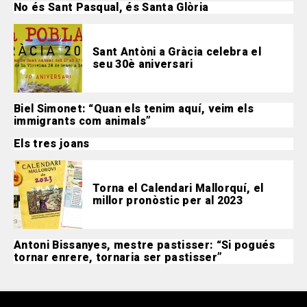
No és Sant Pasqual, és Santa Glòria
Sant Antòni a Gràcia celebra el
seu 30è aniversari
Biel Simonet: “Quan els tenim aquí, veim els
immigrants com animals”
Els tres joans
Torna el Calendari Mallorquí, el
millor pronòstic per al 2023
Antoni Bissanyes, mestre pastisser: “Si pogués
tornar enrere, tornaria ser pastisser”