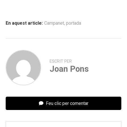
En aquest article:
Campanet
,
portada
ESCRIT PER
Joan Pons
Feu clic per comentar